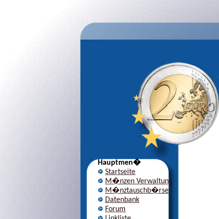
Hauptmen�
Startseite
M�nzen Verwaltung
M�nztauschb�rse
Datenbank
Forum
Linkliste