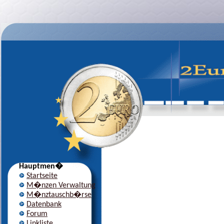
Hauptmen�
Startseite
M�nzen Verwaltung
M�nztauschb�rse
Datenbank
Forum
Linkliste