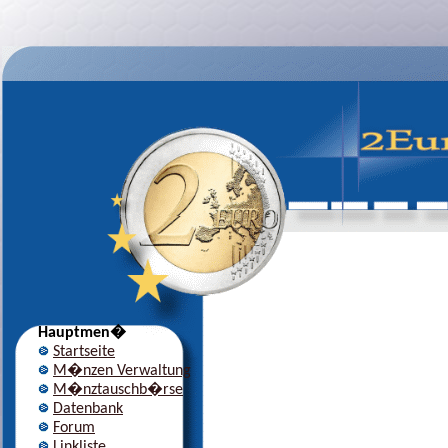
Hauptmen�
Startseite
M�nzen Verwaltung
M�nztauschb�rse
Datenbank
Forum
Linkliste