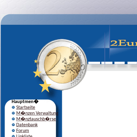
Hauptmen�
Startseite
M�nzen Verwaltung
M�nztauschb�rse
Datenbank
Forum
Linkliste