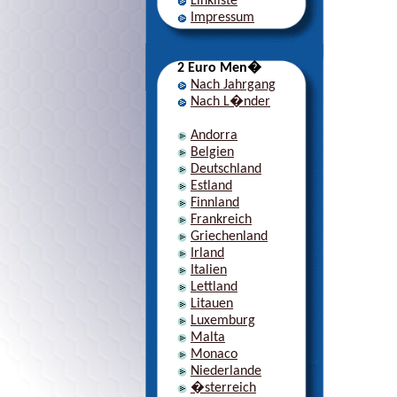
Linkliste
Impressum
2 Euro Men�
Nach Jahrgang
Nach L�nder
Andorra
Belgien
Deutschland
Estland
Finnland
Frankreich
Griechenland
Irland
Italien
Lettland
Litauen
Luxemburg
Malta
Monaco
Niederlande
�sterreich