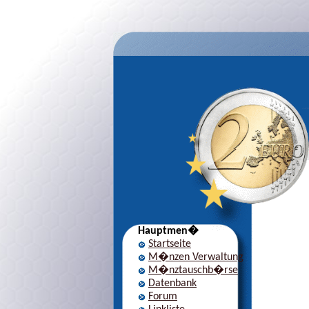
Hauptmen�
Startseite
M�nzen Verwaltung
M�nztauschb�rse
Datenbank
Forum